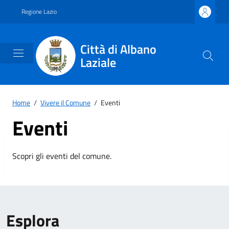
Vai ai contenuti
Vai al footer
Regione Lazio
Città di Albano
Laziale
Home
/
Vivere il Comune
/
Eventi
Eventi
Scopri gli eventi del comune.
Esplora