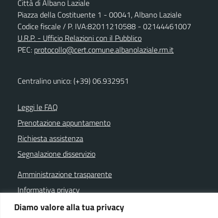
Città di Albano Laziale
Piazza della Costituente 1 - 00041, Albano Laziale
Codice fiscale / P. IVA:82011210588 - 02144461007
U.R.P. - Ufficio Relazioni con il Pubblico
PEC:
protocollo@cert.comune.albanolaziale.rm.it
Centralino unico: (+39) 06.932951
Leggi le FAQ
Prenotazione appuntamento
Richiesta assistenza
Segnalazione disservizio
Amministrazione trasparente
Informativa privacy
Note legali
Diamo valore alla tua privacy