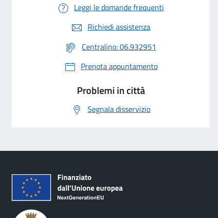
Leggi le domande frequenti
Richiedi assistenza
Centralino: 06.932951
Prenota appuntamento
Problemi in città
Segnala disservizio