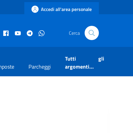
Accedi all'area personale
acebook istituzionale
Facebook museo civico
YouTube
Telegram
Whatsapp
Cerca
Tutti gli
mposte
Parcheggi
argomenti...