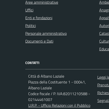
Aree amministrative
Ambi
Uffici
Anagra
Enti e fondazioni
Appalt
Politici
Autori
Personale amministrativo
Catast
Documenti e Dati
Cultur
Educa
CONTATTI
Città di Albano Laziale
Leggi 
Piazza della Costituente 1 - 00041,
Prenot
Albano Laziale
Richies
Codice fiscale / P. IVA:82011210588 -
02144461007
Segnala
U.R.P. - Ufficio Relazioni con il Pubblico