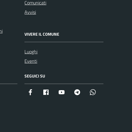
Comunicati
Avvisi
ni
VIVERE IL COMUNE
Luoghi
Eventi
SEGUICI SU
Facebook istituzionale
Facebook museo civico
YouTube
Telegram
Whatsapp