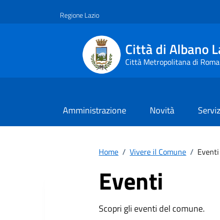
Vai ai contenuti
Vai al footer
Regione Lazio
Città di Albano L
Città Metropolitana di Roma
Amministrazione
Novità
Serviz
Home
/
Vivere il Comune
/
Eventi
Eventi
Scopri gli eventi del comune.