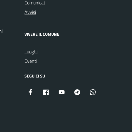
Comunicati
Avvisi
ni
VIVERE IL COMUNE
Luoghi
Eventi
SEGUICI SU
Facebook istituzionale
Facebook museo civico
YouTube
Telegram
Whatsapp