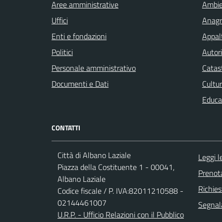
Aree amministrative
Ambi
Uffici
Anagra
Enti e fondazioni
Appalt
Politici
Autori
Personale amministrativo
Catast
Documenti e Dati
Cultur
Educa
CONTATTI
Città di Albano Laziale
Leggi 
Piazza della Costituente 1 - 00041,
Prenot
Albano Laziale
Richies
Codice fiscale / P. IVA:82011210588 -
02144461007
Segnala
U.R.P. - Ufficio Relazioni con il Pubblico