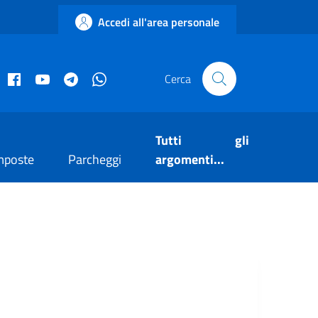
Accedi all'area personale
acebook istituzionale
Facebook museo civico
YouTube
Telegram
Whatsapp
Cerca
Tutti gli
mposte
Parcheggi
argomenti...