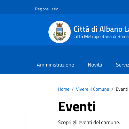
Vai ai contenuti
Vai al footer
Regione Lazio
Città di Albano L
Città Metropolitana di Roma
Amministrazione
Novità
Serviz
Home
/
Vivere il Comune
/
Eventi
Eventi
Scopri gli eventi del comune.