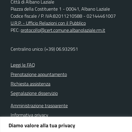
Città di Albano Laziale
Piazza della Costituente 1 - 00041, Albano Laziale
Codice fiscale / P. IVA:82011210588 - 02144461007
U.R.P. - Ufficio Relazioni con il Pubblico
PEC:
protocollo@cert.comune.albanolaziale.rm.it
Centralino unico: (+39) 06.932951
Leggi le FAQ
Prenotazione appuntamento
Richiesta assistenza
Segnalazione disservizio
Amministrazione trasparente
Informativa privacy
Note legali
Diamo valore alla tua privacy