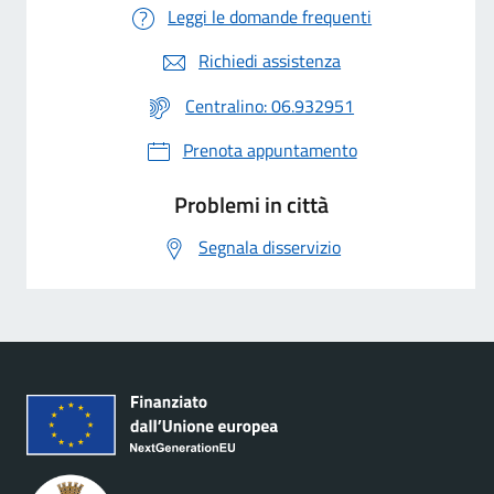
Leggi le domande frequenti
Richiedi assistenza
Centralino: 06.932951
Prenota appuntamento
Problemi in città
Segnala disservizio