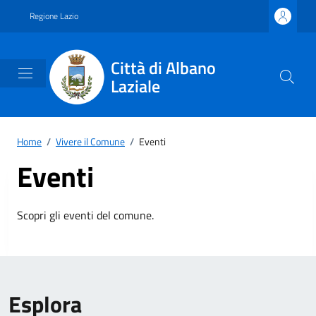
Vai ai contenuti
Vai al footer
Regione Lazio
Città di Albano
Laziale
Home
/
Vivere il Comune
/
Eventi
Eventi
Scopri gli eventi del comune.
Esplora