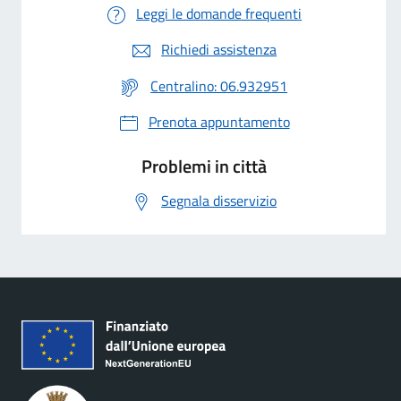
Leggi le domande frequenti
Richiedi assistenza
Centralino: 06.932951
Prenota appuntamento
Problemi in città
Segnala disservizio