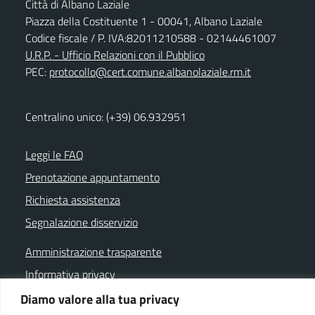
Città di Albano Laziale
Piazza della Costituente 1 - 00041, Albano Laziale
Codice fiscale / P. IVA:82011210588 - 02144461007
U.R.P. - Ufficio Relazioni con il Pubblico
PEC:
protocollo@cert.comune.albanolaziale.rm.it
Centralino unico: (+39) 06.932951
Leggi le FAQ
Prenotazione appuntamento
Richiesta assistenza
Segnalazione disservizio
Amministrazione trasparente
Informativa privacy
Note legali
Diamo valore alla tua privacy