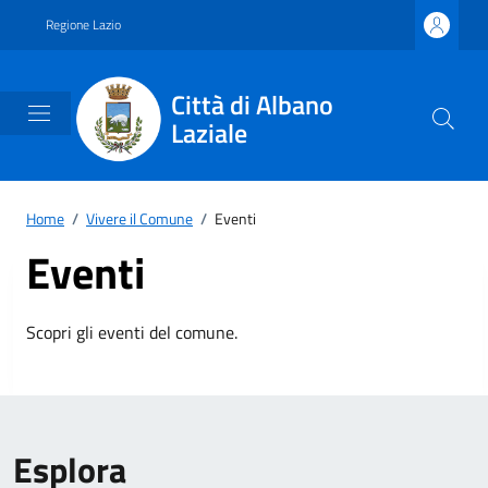
Vai ai contenuti
Vai al footer
Regione Lazio
Città di Albano
Laziale
Home
/
Vivere il Comune
/
Eventi
Eventi
Scopri gli eventi del comune.
Esplora