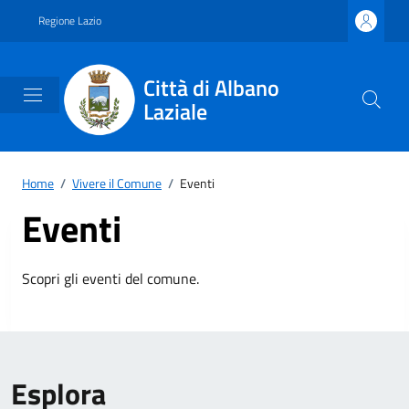
Vai ai contenuti
Vai al footer
Regione Lazio
Città di Albano
Laziale
Home
/
Vivere il Comune
/
Eventi
Eventi
Scopri gli eventi del comune.
Esplora