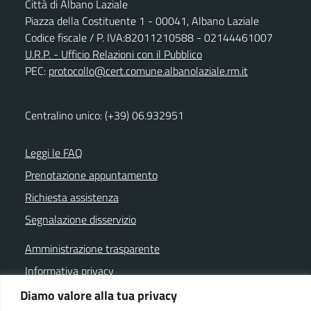
Città di Albano Laziale
Piazza della Costituente 1 - 00041, Albano Laziale
Codice fiscale / P. IVA:82011210588 - 02144461007
U.R.P. - Ufficio Relazioni con il Pubblico
PEC:
protocollo@cert.comune.albanolaziale.rm.it
Centralino unico: (+39) 06.932951
Leggi le FAQ
Prenotazione appuntamento
Richiesta assistenza
Segnalazione disservizio
Amministrazione trasparente
Informativa privacy
Note legali
Diamo valore alla tua privacy