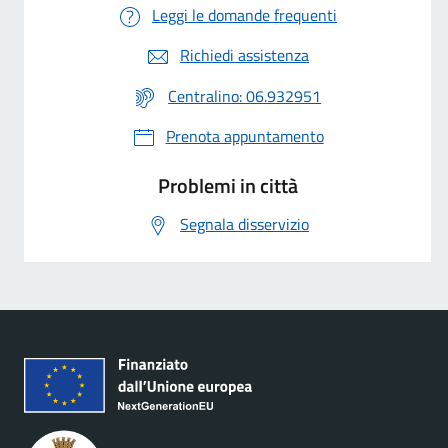
Leggi le domande frequenti
Richiedi assistenza
Centralino: 06.932951
Prenota appuntamento
Problemi in città
Segnala disservizio