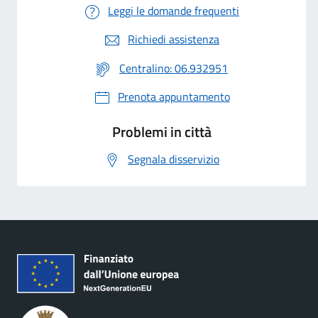
Leggi le domande frequenti
Richiedi assistenza
Centralino: 06.932951
Prenota appuntamento
Problemi in città
Segnala disservizio