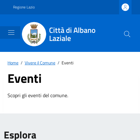
Vai ai contenuti
Vai al footer
Regione Lazio
Città di Albano
Laziale
Home
/
Vivere il Comune
/
Eventi
Eventi
Scopri gli eventi del comune.
Esplora