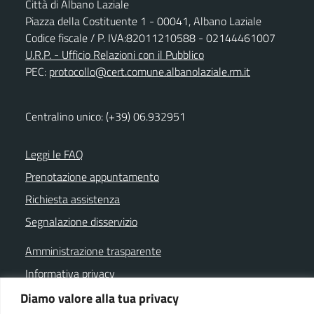
Città di Albano Laziale
Piazza della Costituente 1 - 00041, Albano Laziale
Codice fiscale / P. IVA:82011210588 - 02144461007
U.R.P. - Ufficio Relazioni con il Pubblico
PEC:
protocollo@cert.comune.albanolaziale.rm.it
Centralino unico: (+39) 06.932951
Leggi le FAQ
Prenotazione appuntamento
Richiesta assistenza
Segnalazione disservizio
Amministrazione trasparente
Informativa privacy
Note legali
Diamo valore alla tua privacy