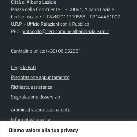
Città di Albano Laziale
Piazza della Costituente 1 - 00041, Albano Laziale
Codice fiscale / P. IVA:82011210588 - 02144461007
U.R.P. - Ufficio Relazioni con il Pubblico
PEC:
protocollo@cert.comune.albanolaziale.rm.it
Centralino unico: (+39) 06.932951
Leggi le FAQ
Prenotazione appuntamento
Richiesta assistenza
Segnalazione disservizio
Amministrazione trasparente
Informativa privacy
Note legali
Diamo valore alla tua privacy