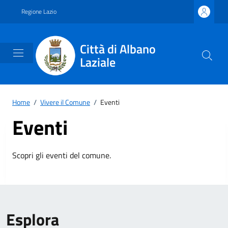
Vai ai contenuti
Vai al footer
Regione Lazio
Città di Albano
Laziale
Home
/
Vivere il Comune
/
Eventi
Eventi
Scopri gli eventi del comune.
Esplora