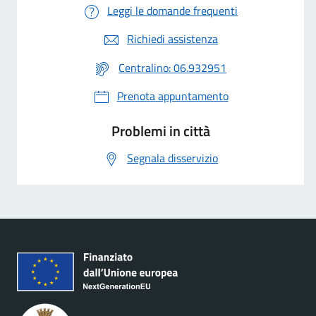
Leggi le domande frequenti
Richiedi assistenza
Centralino: 06.932951
Prenota appuntamento
Problemi in città
Segnala disservizio