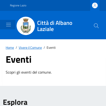
Vai ai contenuti
Vai al footer
Regione Lazio
Città di Albano
Laziale
Home
/
Vivere il Comune
/
Eventi
Eventi
Scopri gli eventi del comune.
Esplora