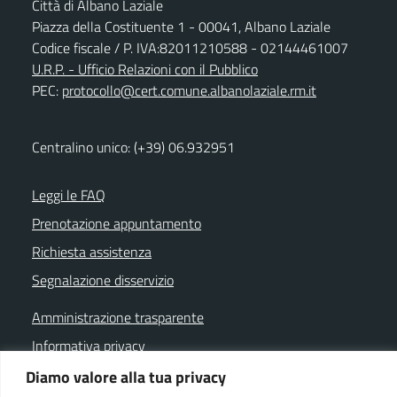
Città di Albano Laziale
Piazza della Costituente 1 - 00041, Albano Laziale
Codice fiscale / P. IVA:82011210588 - 02144461007
U.R.P. - Ufficio Relazioni con il Pubblico
PEC:
protocollo@cert.comune.albanolaziale.rm.it
Centralino unico: (+39) 06.932951
Leggi le FAQ
Prenotazione appuntamento
Richiesta assistenza
Segnalazione disservizio
Amministrazione trasparente
Informativa privacy
Note legali
Diamo valore alla tua privacy