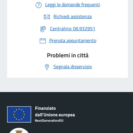
Leggi le domande frequenti
Richiedi assistenza
Centralino: 06.932951
Prenota appuntamento
Problemi in città
Segnala disservizio