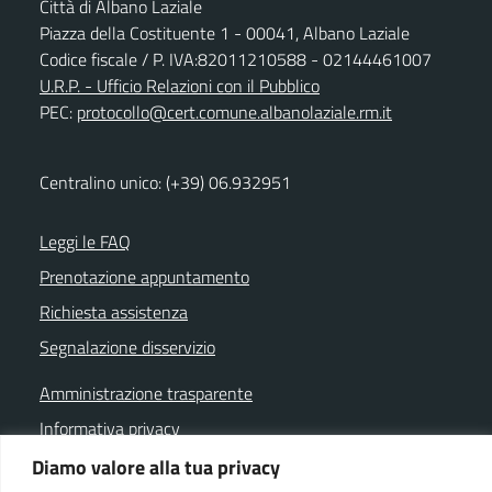
Città di Albano Laziale
Piazza della Costituente 1 - 00041, Albano Laziale
Codice fiscale / P. IVA:82011210588 - 02144461007
U.R.P. - Ufficio Relazioni con il Pubblico
PEC:
protocollo@cert.comune.albanolaziale.rm.it
Centralino unico: (+39) 06.932951
Leggi le FAQ
Prenotazione appuntamento
Richiesta assistenza
Segnalazione disservizio
Amministrazione trasparente
Informativa privacy
Note legali
Diamo valore alla tua privacy