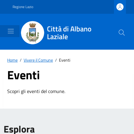
Vai ai contenuti
Vai al footer
Regione Lazio
Città di Albano
Laziale
Home
/
Vivere il Comune
/
Eventi
Eventi
Scopri gli eventi del comune.
Esplora