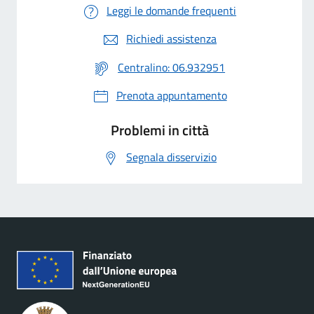
Leggi le domande frequenti
Richiedi assistenza
Centralino: 06.932951
Prenota appuntamento
Problemi in città
Segnala disservizio