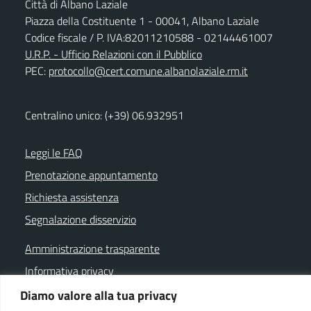
Città di Albano Laziale
Piazza della Costituente 1 - 00041, Albano Laziale
Codice fiscale / P. IVA:82011210588 - 02144461007
U.R.P. - Ufficio Relazioni con il Pubblico
PEC:
protocollo@cert.comune.albanolaziale.rm.it
Centralino unico: (+39) 06.932951
Leggi le FAQ
Prenotazione appuntamento
Richiesta assistenza
Segnalazione disservizio
Amministrazione trasparente
Informativa privacy
Note legali
Diamo valore alla tua privacy