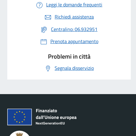
Leggi le domande frequenti
Richiedi assistenza
Centralino: 06.932951
Prenota appuntamento
Problemi in città
Segnala disservizio