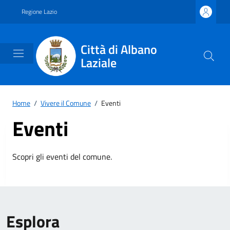
Vai ai contenuti
Vai al footer
Regione Lazio
Città di Albano
Laziale
Home
/
Vivere il Comune
/
Eventi
Eventi
Scopri gli eventi del comune.
Esplora