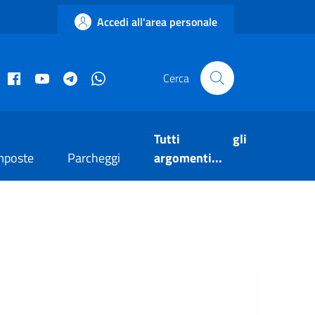
Accedi all'area personale
acebook istituzionale
Facebook museo civico
YouTube
Telegram
Whatsapp
Cerca
Tutti gli
mposte
Parcheggi
argomenti...