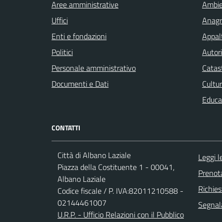
Aree amministrative
Ambi
Uffici
Anagra
Enti e fondazioni
Appalt
Politici
Autori
Personale amministrativo
Catast
Documenti e Dati
Cultur
Educa
CONTATTI
Città di Albano Laziale
Leggi 
Piazza della Costituente 1 - 00041,
Prenot
Albano Laziale
Richies
Codice fiscale / P. IVA:82011210588 -
02144461007
Segnala
U.R.P. - Ufficio Relazioni con il Pubblico