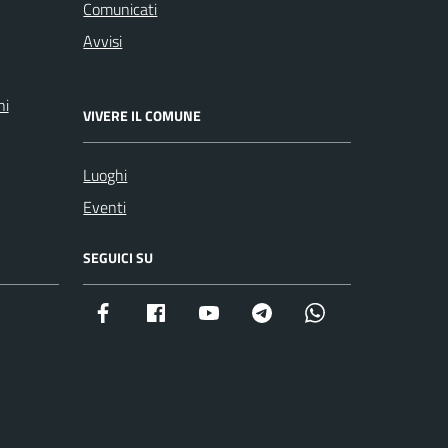
Comunicati
Avvisi
ni
VIVERE IL COMUNE
Luoghi
Eventi
SEGUICI SU
Facebook istituzionale
Facebook museo civico
YouTube
Telegram
Whatsapp