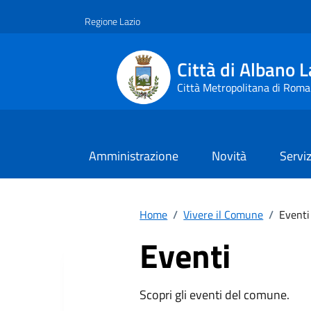
Vai ai contenuti
Vai al footer
Regione Lazio
Città di Albano L
Città Metropolitana di Roma
Amministrazione
Novità
Serviz
Home
/
Vivere il Comune
/
Eventi
Eventi
Scopri gli eventi del comune.