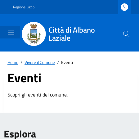
Vai ai contenuti
Vai al footer
Regione Lazio
Città di Albano
Laziale
Home
/
Vivere il Comune
/
Eventi
Eventi
Scopri gli eventi del comune.
Esplora