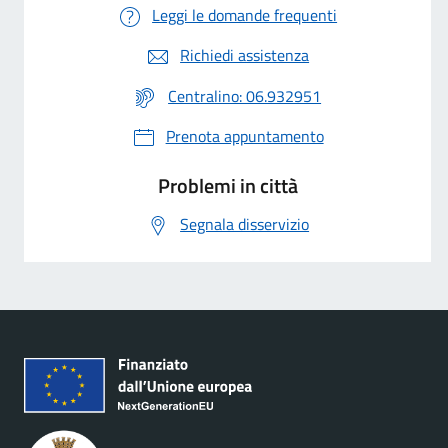
Leggi le domande frequenti
Richiedi assistenza
Centralino: 06.932951
Prenota appuntamento
Problemi in città
Segnala disservizio