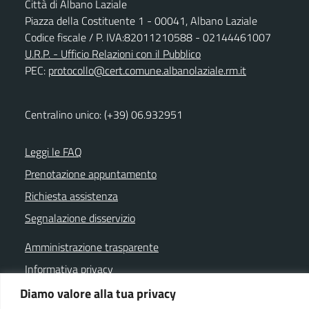
Città di Albano Laziale
Piazza della Costituente 1 - 00041, Albano Laziale
Codice fiscale / P. IVA:82011210588 - 02144461007
U.R.P. - Ufficio Relazioni con il Pubblico
PEC:
protocollo@cert.comune.albanolaziale.rm.it
Centralino unico: (+39) 06.932951
Leggi le FAQ
Prenotazione appuntamento
Richiesta assistenza
Segnalazione disservizio
Amministrazione trasparente
Informativa privacy
Note legali
Diamo valore alla tua privacy