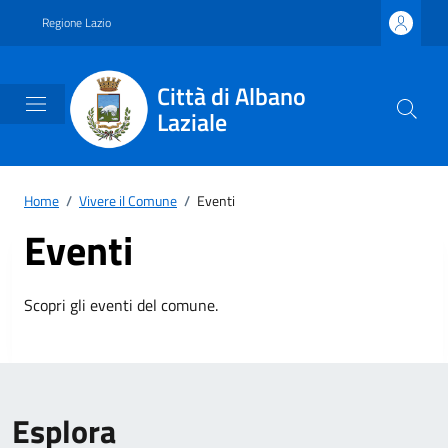
Vai ai contenuti
Vai al footer
Regione Lazio
Città di Albano
Laziale
Home
/
Vivere il Comune
/
Eventi
Eventi
Scopri gli eventi del comune.
Esplora