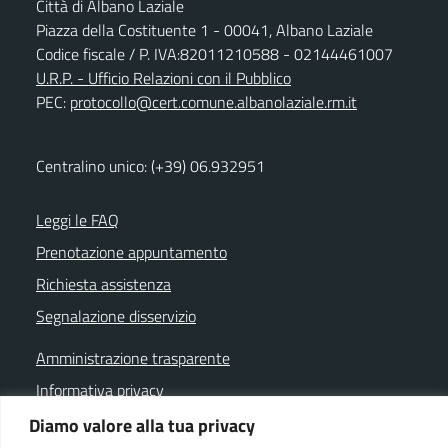
Città di Albano Laziale
Piazza della Costituente 1 - 00041, Albano Laziale
Codice fiscale / P. IVA:82011210588 - 02144461007
U.R.P. - Ufficio Relazioni con il Pubblico
PEC:
protocollo@cert.comune.albanolaziale.rm.it
Centralino unico: (+39) 06.932951
Leggi le FAQ
Prenotazione appuntamento
Richiesta assistenza
Segnalazione disservizio
Amministrazione trasparente
Informativa privacy
Note legali
Diamo valore alla tua privacy