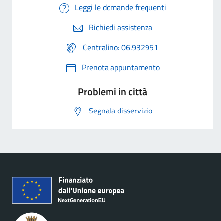
Leggi le domande frequenti
Richiedi assistenza
Centralino: 06.932951
Prenota appuntamento
Problemi in città
Segnala disservizio