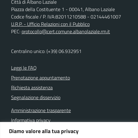
Città di Albano Laziale
Piazza della Costituente 1 - 00041, Albano Laziale
Codice fiscale / P. IVA:82011210588 - 02144461007
U.R.P. - Ufficio Relazioni con il Pubblico
PEC:
protocollo@cert.comune.albanolaziale.rm.it
Centralino unico: (+39) 06.932951
Leggi le FAQ
Prenotazione appuntamento
Richiesta assistenza
Segnalazione disservizio
Amministrazione trasparente
Informativa privacy
Note legali
Diamo valore alla tua privacy