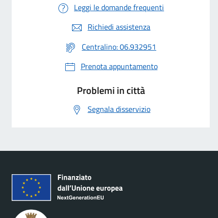
Leggi le domande frequenti
Richiedi assistenza
Centralino: 06.932951
Prenota appuntamento
Problemi in città
Segnala disservizio