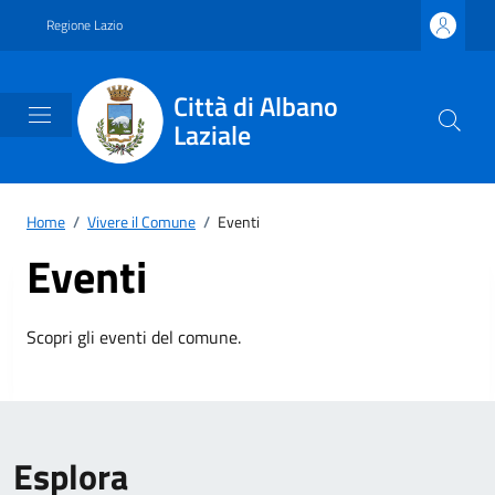
Vai ai contenuti
Vai al footer
Regione Lazio
Città di Albano
Laziale
Home
/
Vivere il Comune
/
Eventi
Eventi
Scopri gli eventi del comune.
Esplora