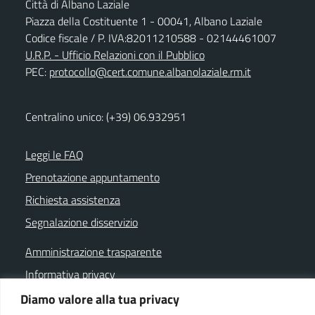
Città di Albano Laziale
Piazza della Costituente 1 - 00041, Albano Laziale
Codice fiscale / P. IVA:82011210588 - 02144461007
U.R.P. - Ufficio Relazioni con il Pubblico
PEC:
protocollo@cert.comune.albanolaziale.rm.it
Centralino unico: (+39) 06.932951
Leggi le FAQ
Prenotazione appuntamento
Richiesta assistenza
Segnalazione disservizio
Amministrazione trasparente
Informativa privacy
Note legali
Diamo valore alla tua privacy