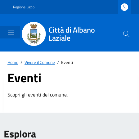
Vai ai contenuti
Vai al footer
Regione Lazio
Città di Albano
Laziale
Home
/
Vivere il Comune
/
Eventi
Eventi
Scopri gli eventi del comune.
Esplora