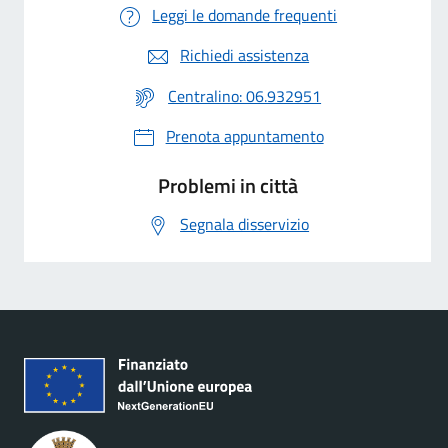
Leggi le domande frequenti
Richiedi assistenza
Centralino: 06.932951
Prenota appuntamento
Problemi in città
Segnala disservizio