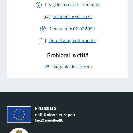
Leggi le domande frequenti
Richiedi assistenza
Centralino: 06.932951
Prenota appuntamento
Problemi in città
Segnala disservizio