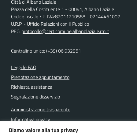
Città di Albano Laziale
Piazza della Costituente 1 - 00041, Albano Laziale
Codice fiscale / P. IVA:82011210588 - 02144461007
U.R.P. - Ufficio Relazioni con il Pubblico
PEC:
protocollo@cert.comune.albanolaziale.rm.it
Centralino unico: (+39) 06.932951
Leggi le FAQ
Prenotazione appuntamento
Richiesta assistenza
Segnalazione disservizio
Amministrazione trasparente
Informativa privacy
Note legali
Diamo valore alla tua privacy