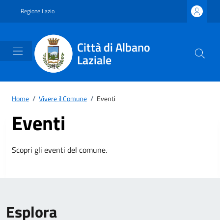
Vai ai contenuti
Vai al footer
Regione Lazio
Città di Albano
Laziale
Home
/
Vivere il Comune
/
Eventi
Eventi
Scopri gli eventi del comune.
Esplora