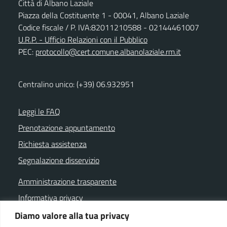
Città di Albano Laziale
Piazza della Costituente 1 - 00041, Albano Laziale
Codice fiscale / P. IVA:82011210588 - 02144461007
U.R.P. - Ufficio Relazioni con il Pubblico
PEC:
protocollo@cert.comune.albanolaziale.rm.it
Centralino unico: (+39) 06.932951
Leggi le FAQ
Prenotazione appuntamento
Richiesta assistenza
Segnalazione disservizio
Amministrazione trasparente
Informativa privacy
Note legali
Diamo valore alla tua privacy