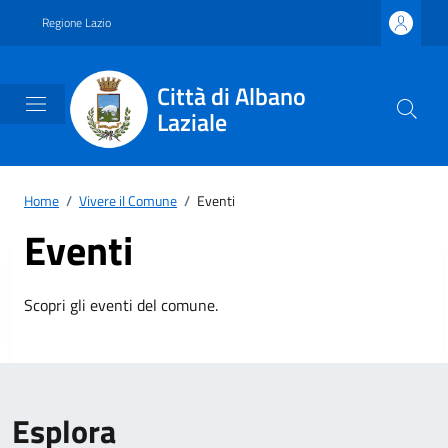
Vai ai contenuti
Vai al footer
Regione Lazio
Città di Albano
Laziale
Home
/
Vivere il Comune
/
Eventi
Eventi
Scopri gli eventi del comune.
Esplora