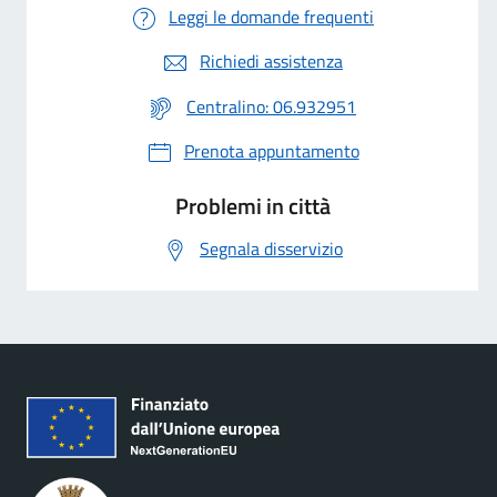
Leggi le domande frequenti
Richiedi assistenza
Centralino: 06.932951
Prenota appuntamento
Problemi in città
Segnala disservizio