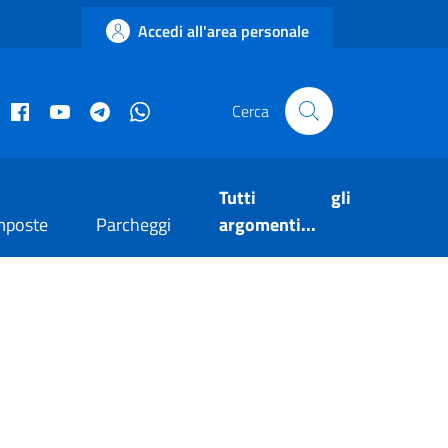
Accedi all'area personale
acebook istituzionale
Facebook museo civico
YouTube
Telegram
Whatsapp
Cerca
Tutti gli
mposte
Parcheggi
argomenti...