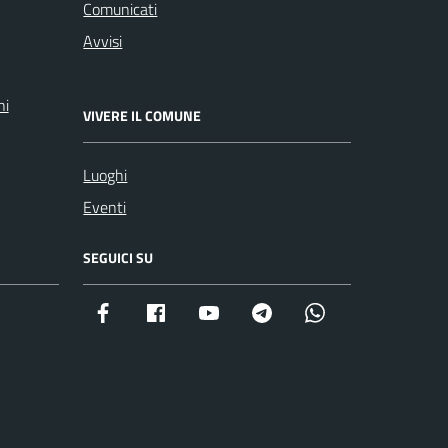
Comunicati
Avvisi
ni
VIVERE IL COMUNE
Luoghi
Eventi
SEGUICI SU
Facebook istituzionale
Facebook museo civico
YouTube
Telegram
Whatsapp