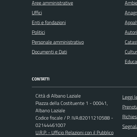
Aree amministrative
Ambi
Uffici
Anagra
Enti e fondazioni
Appalt
Politici
Autori
Personale amministrativo
Catast
Documenti e Dati
Cultur
Educa
CONTATTI
Città di Albano Laziale
Leggi 
Piazza della Costituente 1 - 00041,
Prenot
Albano Laziale
Richies
Codice fiscale / P. IVA:82011210588 -
02144461007
Segnala
U.R.P. - Ufficio Relazioni con il Pubblico