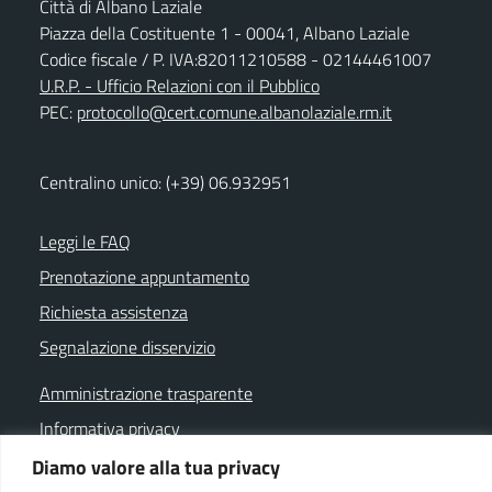
Città di Albano Laziale
Piazza della Costituente 1 - 00041, Albano Laziale
Codice fiscale / P. IVA:82011210588 - 02144461007
U.R.P. - Ufficio Relazioni con il Pubblico
PEC:
protocollo@cert.comune.albanolaziale.rm.it
Centralino unico: (+39) 06.932951
Leggi le FAQ
Prenotazione appuntamento
Richiesta assistenza
Segnalazione disservizio
Amministrazione trasparente
Informativa privacy
Note legali
Diamo valore alla tua privacy