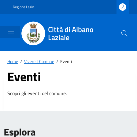
Vai ai contenuti
Vai al footer
Regione Lazio
Città di Albano
Laziale
Home
/
Vivere il Comune
/
Eventi
Eventi
Scopri gli eventi del comune.
Esplora