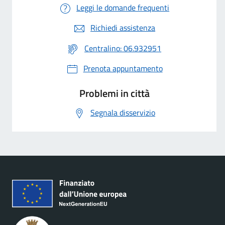
Leggi le domande frequenti
Richiedi assistenza
Centralino: 06.932951
Prenota appuntamento
Problemi in città
Segnala disservizio