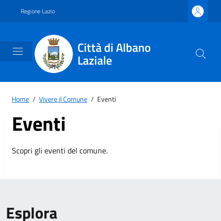
Vai ai contenuti
Vai al footer
Regione Lazio
Città di Albano
Laziale
Home
/
Vivere il Comune
/
Eventi
Eventi
Scopri gli eventi del comune.
Esplora