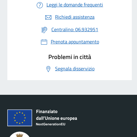
Leggi le domande frequenti
Richiedi assistenza
Centralino: 06.932951
Prenota appuntamento
Problemi in città
Segnala disservizio