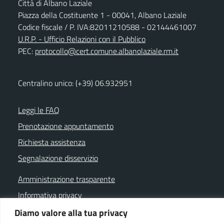
Città di Albano Laziale
Piazza della Costituente 1 - 00041, Albano Laziale
Codice fiscale / P. IVA:82011210588 - 02144461007
U.R.P. - Ufficio Relazioni con il Pubblico
PEC:
protocollo@cert.comune.albanolaziale.rm.it
Centralino unico: (+39) 06.932951
Leggi le FAQ
Prenotazione appuntamento
Richiesta assistenza
Segnalazione disservizio
Amministrazione trasparente
Informativa privacy
Note legali
Diamo valore alla tua privacy