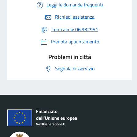
Leggi le domande frequenti
Richiedi assistenza
Centralino: 06.932951
Prenota appuntamento
Problemi in città
Segnala disservizio