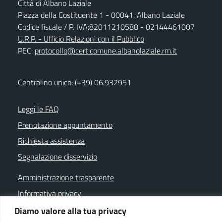
Città di Albano Laziale
Piazza della Costituente 1 - 00041, Albano Laziale
Codice fiscale / P. IVA:82011210588 - 02144461007
U.R.P. - Ufficio Relazioni con il Pubblico
PEC:
protocollo@cert.comune.albanolaziale.rm.it
Centralino unico: (+39) 06.932951
Leggi le FAQ
Prenotazione appuntamento
Richiesta assistenza
Segnalazione disservizio
Amministrazione trasparente
Informativa privacy
Note legali
Diamo valore alla tua privacy