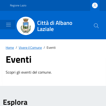
Vai ai contenuti
Vai al footer
Regione Lazio
Città di Albano
Laziale
Home
/
Vivere il Comune
/
Eventi
Eventi
Scopri gli eventi del comune.
Esplora