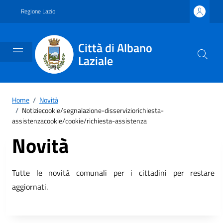
Vai ai contenuti
Vai al footer
Regione Lazio
Città di Albano
Laziale
Home
/
Novità
/
Notiziecookie/segnalazione-disserviziorichiesta-
assistenzacookie/cookie/richiesta-assistenza
Novità
Tutte le novità comunali per i cittadini per restare
aggiornati.