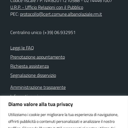
Codice fiscale / P. IVA:82011210588 - 02144461007
U.R.P. - Ufficio Relazioni con il Pubblico
PEC:
protocollo@cert.comune.albanolaziale.rm.it
Centralino unico: (+39) 06.932951
Leggi le FAQ
Prenotazione appuntamento
Richiesta assistenza
Segnalazione disservizio
Amministrazione trasparente
Informativa privacy
Diamo valore alla tua privacy
Note legali
Dichiarazione di accessibilità
Utilizziamo i cookie per migliorare la tua esperienza di navigazione,
offrirti pubblicità o contenuti personalizzati e analizzare il nostro
Cookie policy