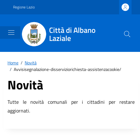
Vai ai contenuti
Vai al footer
Regione Lazio
Città di Albano
Laziale
Home
/
Novità
/
Avvisisegnalazione-disserviziorichiesta-assistenzacookie/
Novità
Tutte le novità comunali per i cittadini per restare
aggiornati.