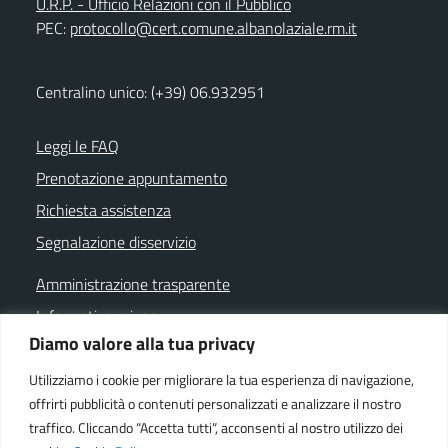
U.R.P. - Ufficio Relazioni con il Pubblico
PEC:
protocollo@cert.comune.albanolaziale.rm.it
Centralino unico: (+39) 06.932951
Leggi le FAQ
Prenotazione appuntamento
Richiesta assistenza
Segnalazione disservizio
Amministrazione trasparente
Informativa privacy
Diamo valore alla tua privacy
Note legali
Dichiarazione di accessibilità
Utilizziamo i cookie per migliorare la tua esperienza di navigazione,
offrirti pubblicità o contenuti personalizzati e analizzare il nostro
Cookie policy
traffico. Cliccando “Accetta tutti”, acconsenti al nostro utilizzo dei