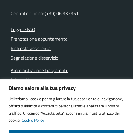
Centralino unico: (+39) 06.932951
Leggi le FAQ
Prenotazione appuntamento
Richiesta assistenza
Segnalazione disservizio
Amministrazione trasparente
Informativa privacy
Diamo valore alla tua privacy
Note legali
Dichiarazione di accessibilità
Utilizziamo i cookie per migliorare la tua esperienza di navigazione,
offrirti pubblicità o contenuti personalizzati e analizzare il nostro
Cookie policy
traffico. Cliccando “Accetta tutti”, acconsenti al nostro utilizzo dei
cookie.
Cookie Policy