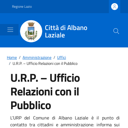
Vai ai contenuti
Vai al footer
Regione Lazio
Città di Albano
Laziale
Home
/
Amministrazione
/
Uffici
/
U.R.P. – Ufficio Relazioni con il Pubblico
U.R.P. – Ufficio
Relazioni con il
Pubblico
L’URP del Comune di Albano Laziale è il punto di
contatto tra cittadini e amministrazione: informa sui