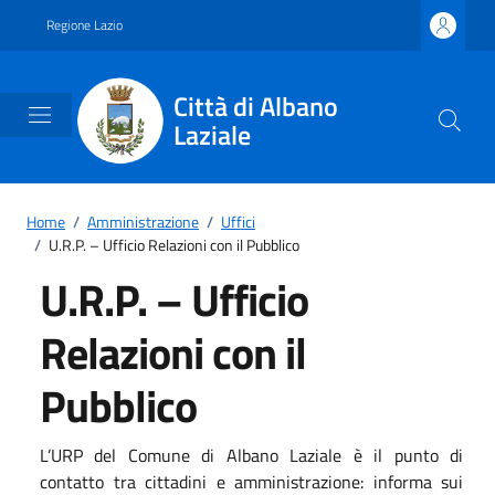
Vai ai contenuti
Vai al footer
Regione Lazio
Città di Albano
Laziale
Home
/
Amministrazione
/
Uffici
/
U.R.P. – Ufficio Relazioni con il Pubblico
U.R.P. – Ufficio
Relazioni con il
Pubblico
L’URP del Comune di Albano Laziale è il punto di
contatto tra cittadini e amministrazione: informa sui