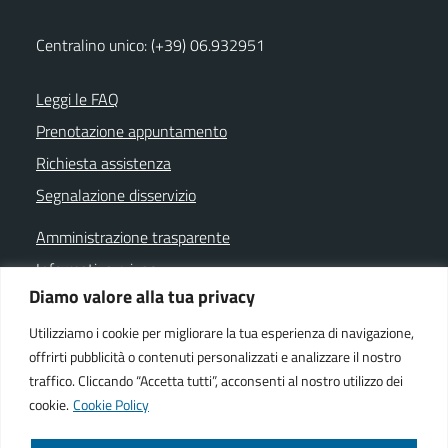
Centralino unico: (+39) 06.932951
Leggi le FAQ
Prenotazione appuntamento
Richiesta assistenza
Segnalazione disservizio
Amministrazione trasparente
Informativa privacy
Diamo valore alla tua privacy
Note legali
Dichiarazione di accessibilità
Utilizziamo i cookie per migliorare la tua esperienza di navigazione,
offrirti pubblicità o contenuti personalizzati e analizzare il nostro
Cookie policy
traffico. Cliccando “Accetta tutti”, acconsenti al nostro utilizzo dei
cookie.
Cookie Policy