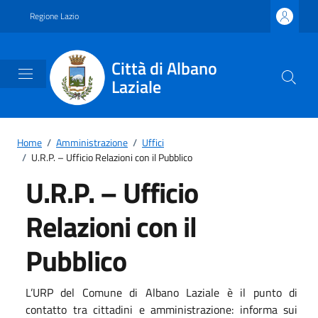
Vai ai contenuti
Vai al footer
Regione Lazio
Città di Albano
Laziale
Home
/
Amministrazione
/
Uffici
/
U.R.P. – Ufficio Relazioni con il Pubblico
U.R.P. – Ufficio
Relazioni con il
Pubblico
L’URP del Comune di Albano Laziale è il punto di
contatto tra cittadini e amministrazione: informa sui