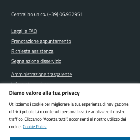
Centralino unico: (+39) 06.932951
Leggi le FAQ
Prenotazione appuntamento
Richiesta assistenza
Segnalazione disservizio
Amministrazione trasparente
Informativa privacy
Diamo valore alla tua privacy
Note legali
Dichiarazione di accessibilità
Utilizziamo i cookie per migliorare la tua esperienza di navigazione,
offrirti pubblicità o contenuti personalizzati e analizzare il nostro
Cookie policy
traffico. Cliccando “Accetta tutti”, acconsenti al nostro utilizzo dei
cookie.
Cookie Policy