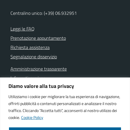
Centralino unico: (+39) 06.932951
Leggi le FAQ
Prenotazione appuntamento
Richiesta assistenza
Segnalazione disservizio
Amministrazione trasparente
Informativa privacy
Diamo valore alla tua privacy
Note legali
Dichiarazione di accessibilità
Utilizziamo i cookie per migliorare la tua esperienza di navigazione,
offrirti pubblicità o contenuti personalizzati e analizzare il nostro
Cookie policy
traffico. Cliccando “Accetta tutti”, acconsenti al nostro utilizzo dei
cookie.
Cookie Policy