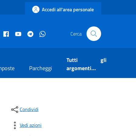
Accedi all'area personale
acebook istituzionale
Facebook museo civico
YouTube
Telegram
Whatsapp
Cerca
Tutti gli
mposte
Parcheggi
argomenti...
Condividi
Vedi azioni