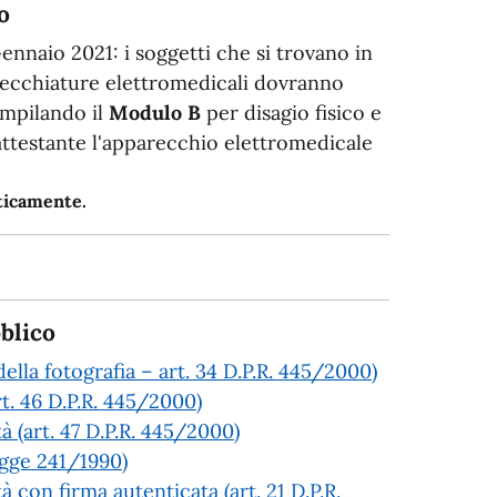
o
Gennaio 2021: i soggetti che si trovano in
arecchiature elettromedicali dovranno
ompilando il
Modulo B
per disagio fisico e
 attestante l'apparecchio elettromedicale
aticamente.
blico
ella fotografia – art. 34 D.P.R. 445/2000)
rt. 46 D.P.R. 445/2000)
tà (art. 47 D.P.R. 445/2000)
Legge 241/1990)
à con firma autenticata (art. 21 D.P.R.