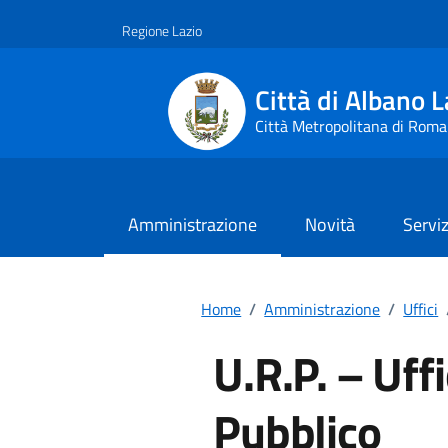
Vai ai contenuti
Vai al footer
Regione Lazio
Città di Albano L
Città Metropolitana di Roma
Amministrazione
Novità
Serviz
Home
/
Amministrazione
/
Uffici
U.R.P. – Uffi
Pubblico