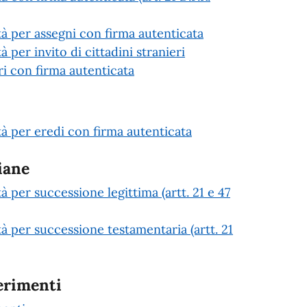
età per assegni con firma autenticata
à per invito di cittadini stranieri
 con firma autenticata
età per eredi con firma autenticata
iane
tà per successione legittima (artt. 21 e 47
tà per successione testamentaria (artt. 21
erimenti