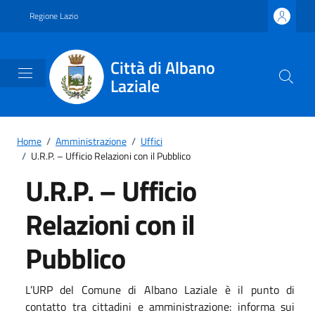
Vai ai contenuti
Vai al footer
Regione Lazio
Città di Albano
Laziale
Home
/
Amministrazione
/
Uffici
/
U.R.P. – Ufficio Relazioni con il Pubblico
U.R.P. – Ufficio
Relazioni con il
Pubblico
L’URP del Comune di Albano Laziale è il punto di
contatto tra cittadini e amministrazione: informa sui