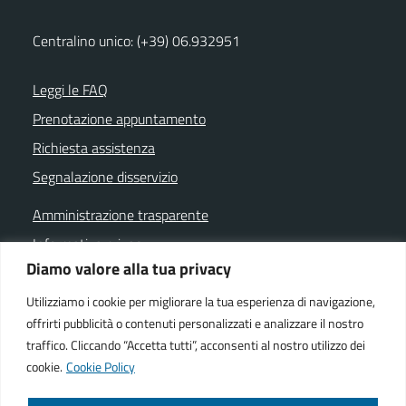
Centralino unico: (+39) 06.932951
Leggi le FAQ
Prenotazione appuntamento
Richiesta assistenza
Segnalazione disservizio
Amministrazione trasparente
Informativa privacy
Diamo valore alla tua privacy
Note legali
Dichiarazione di accessibilità
Utilizziamo i cookie per migliorare la tua esperienza di navigazione,
offrirti pubblicità o contenuti personalizzati e analizzare il nostro
Cookie policy
traffico. Cliccando “Accetta tutti”, acconsenti al nostro utilizzo dei
cookie.
Cookie Policy