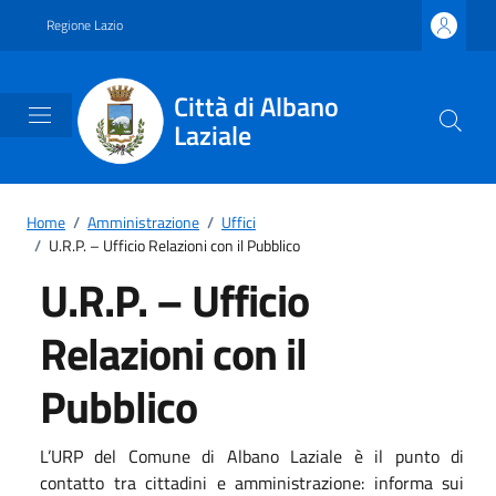
Vai ai contenuti
Vai al footer
Regione Lazio
Città di Albano
Laziale
Home
/
Amministrazione
/
Uffici
/
U.R.P. – Ufficio Relazioni con il Pubblico
U.R.P. – Ufficio
Relazioni con il
Pubblico
L’URP del Comune di Albano Laziale è il punto di
contatto tra cittadini e amministrazione: informa sui