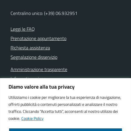
Centralino unico: (+39) 06.932951
Leggi le FAQ
Prenotazione appuntamento
Richiesta assistenza
Segnalazione disservizio
Amministrazione trasparente
Informativa privacy
Diamo valore alla tua privacy
Note legali
Dichiarazione di accessibilità
Utilizziamo i cookie per migliorare la tua esperienza di navigazione,
offrirti pubblicità o contenuti personalizzati e analizzare il nostro
Cookie policy
traffico. Cliccando “Accetta tutti”, acconsenti al nostro utilizzo dei
cookie.
Cookie Policy