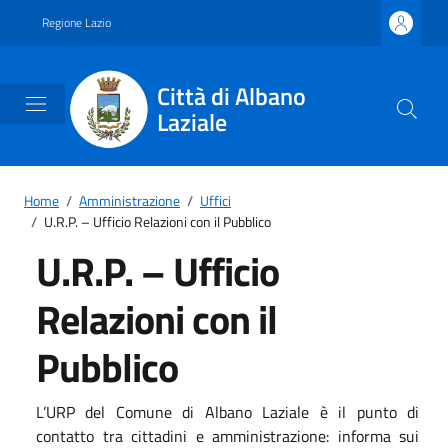
Vai ai contenuti
Vai al footer
Regione Lazio
Città di Albano
Laziale
Home
/
Amministrazione
/
Uffici
/
U.R.P. – Ufficio Relazioni con il Pubblico
U.R.P. – Ufficio
Relazioni con il
Pubblico
L’URP del Comune di Albano Laziale è il punto di
contatto tra cittadini e amministrazione: informa sui