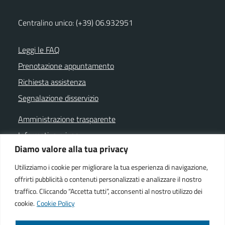
Centralino unico: (+39) 06.932951
Leggi le FAQ
Prenotazione appuntamento
Richiesta assistenza
Segnalazione disservizio
Amministrazione trasparente
Informativa privacy
Diamo valore alla tua privacy
Note legali
Dichiarazione di accessibilità
Utilizziamo i cookie per migliorare la tua esperienza di navigazione,
offrirti pubblicità o contenuti personalizzati e analizzare il nostro
Cookie policy
traffico. Cliccando “Accetta tutti”, acconsenti al nostro utilizzo dei
cookie.
Cookie Policy