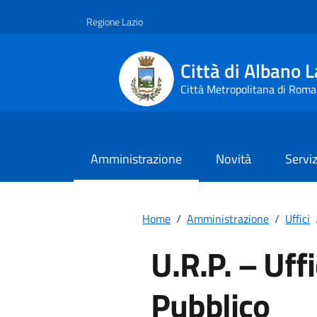
Vai ai contenuti
Vai al footer
Regione Lazio
Città di Albano L
Città Metropolitana di Roma
Amministrazione
Novità
Serviz
Home
/
Amministrazione
/
Uffici
U.R.P. – Uffi
Pubblico