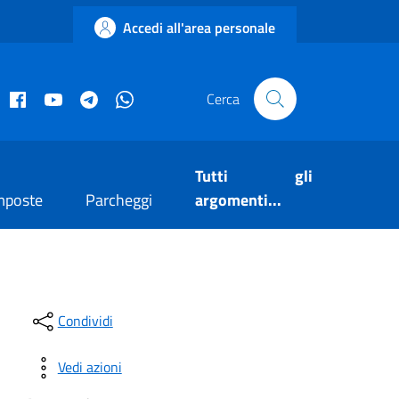
Accedi all'area personale
acebook istituzionale
Facebook museo civico
YouTube
Telegram
Whatsapp
Cerca
Tutti gli
mposte
Parcheggi
argomenti...
Condividi
Vedi azioni