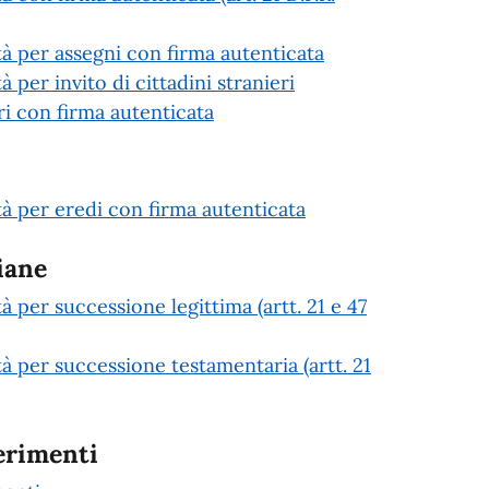
età per assegni con firma autenticata
à per invito di cittadini stranieri
 con firma autenticata
età per eredi con firma autenticata
iane
tà per successione legittima (artt. 21 e 47
tà per successione testamentaria (artt. 21
erimenti