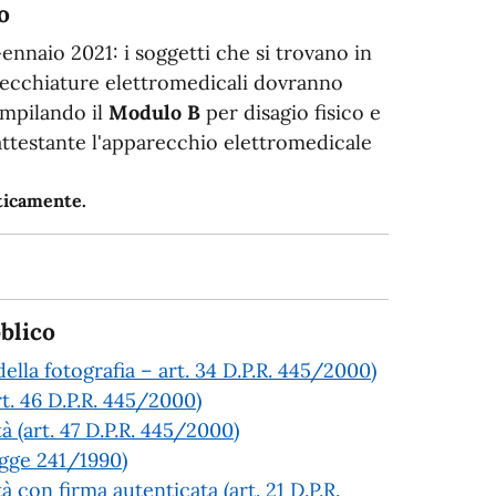
o
Gennaio 2021: i soggetti che si trovano in
arecchiature elettromedicali dovranno
ompilando il
Modulo B
per disagio fisico e
 attestante l'apparecchio elettromedicale
aticamente.
blico
ella fotografia – art. 34 D.P.R. 445/2000)
rt. 46 D.P.R. 445/2000)
tà (art. 47 D.P.R. 445/2000)
Legge 241/1990)
à con firma autenticata (art. 21 D.P.R.