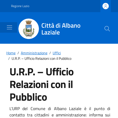
Vai ai contenuti
Vai al footer
Regione Lazio
Città di Albano
Laziale
Home
/
Amministrazione
/
Uffici
/
U.R.P. – Ufficio Relazioni con il Pubblico
U.R.P. – Ufficio
Relazioni con il
Pubblico
L’URP del Comune di Albano Laziale è il punto di
contatto tra cittadini e amministrazione: informa sui