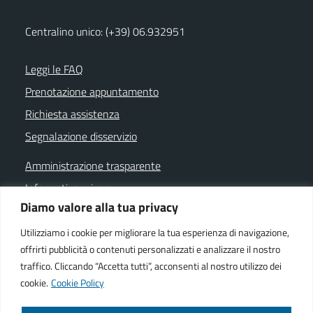
Centralino unico: (+39) 06.932951
Leggi le FAQ
Prenotazione appuntamento
Richiesta assistenza
Segnalazione disservizio
Amministrazione trasparente
Informativa privacy
Diamo valore alla tua privacy
Note legali
Dichiarazione di accessibilità
Utilizziamo i cookie per migliorare la tua esperienza di navigazione,
offrirti pubblicità o contenuti personalizzati e analizzare il nostro
Cookie policy
traffico. Cliccando “Accetta tutti”, acconsenti al nostro utilizzo dei
cookie.
Cookie Policy