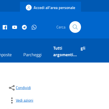
Accedi all'area personale
acebook istituzionale
Facebook museo civico
YouTube
Telegram
Whatsapp
Cerca
Tutti gli
mposte
Parcheggi
argomenti...
Condividi
Vedi azioni