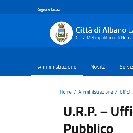
Vai ai contenuti
Vai al footer
Regione Lazio
Città di Albano L
Città Metropolitana di Roma
Amministrazione
Novità
Serviz
Home
/
Amministrazione
/
Uffici
U.R.P. – Uffi
Pubblico