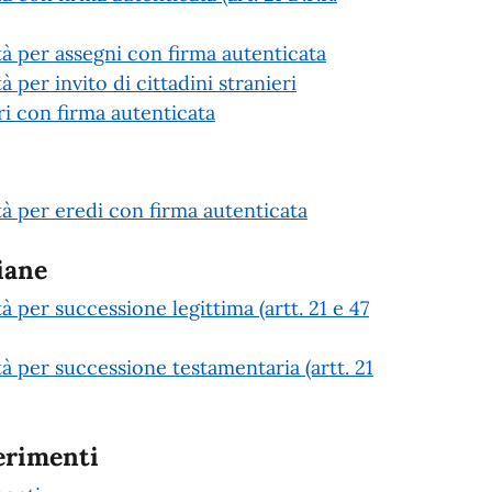
età per assegni con firma autenticata
à per invito di cittadini stranieri
 con firma autenticata
età per eredi con firma autenticata
iane
tà per successione legittima (artt. 21 e 47
tà per successione testamentaria (artt. 21
erimenti