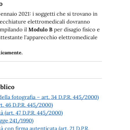
o
Gennaio 2021: i soggetti che si trovano in
arecchiature elettromedicali dovranno
ompilando il
Modulo B
per disagio fisico e
 attestante l'apparecchio elettromedicale
aticamente.
blico
ella fotografia – art. 34 D.P.R. 445/2000)
rt. 46 D.P.R. 445/2000)
tà (art. 47 D.P.R. 445/2000)
Legge 241/1990)
à con firma autenticata (art. 21 D.P.R.