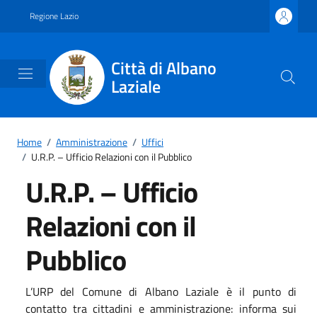
Vai ai contenuti
Vai al footer
Regione Lazio
Città di Albano
Laziale
Home
/
Amministrazione
/
Uffici
/
U.R.P. – Ufficio Relazioni con il Pubblico
U.R.P. – Ufficio
Relazioni con il
Pubblico
L’URP del Comune di Albano Laziale è il punto di
contatto tra cittadini e amministrazione: informa sui