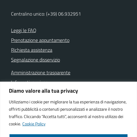
Centralino unico: (+39) 06.932951
Leggi le FAQ
Prenotazione appuntamento
Richiesta assistenza
Segnalazione disservizio
Amministrazione trasparente
Informativa privacy
Diamo valore alla tua privacy
Note legali
Dichiarazione di accessibilità
Utilizziamo i cookie per migliorare la tua esperienza di navigazione,
offrirti pubblicità o contenuti personalizzati e analizzare il nostro
Cookie policy
traffico. Cliccando “Accetta tutti”, acconsenti al nostro utilizzo dei
cookie.
Cookie Policy