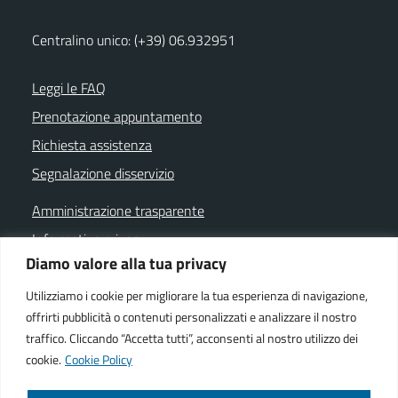
Centralino unico: (+39) 06.932951
Leggi le FAQ
Prenotazione appuntamento
Richiesta assistenza
Segnalazione disservizio
Amministrazione trasparente
Informativa privacy
Diamo valore alla tua privacy
Note legali
Dichiarazione di accessibilità
Utilizziamo i cookie per migliorare la tua esperienza di navigazione,
offrirti pubblicità o contenuti personalizzati e analizzare il nostro
Cookie policy
traffico. Cliccando “Accetta tutti”, acconsenti al nostro utilizzo dei
cookie.
Cookie Policy