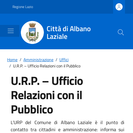
Vai ai contenuti
Vai al footer
Regione Lazio
Città di Albano
Laziale
Home
/
Amministrazione
/
Uffici
/
U.R.P. – Ufficio Relazioni con il Pubblico
U.R.P. – Ufficio
Relazioni con il
Pubblico
L’URP del Comune di Albano Laziale è il punto di
contatto tra cittadini e amministrazione: informa sui