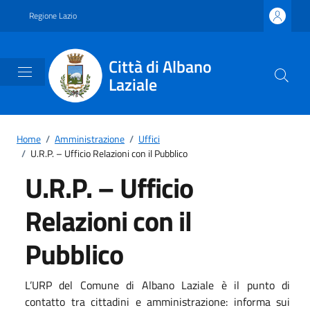
Vai ai contenuti
Vai al footer
Regione Lazio
Città di Albano
Laziale
Home
/
Amministrazione
/
Uffici
/
U.R.P. – Ufficio Relazioni con il Pubblico
U.R.P. – Ufficio
Relazioni con il
Pubblico
L’URP del Comune di Albano Laziale è il punto di
contatto tra cittadini e amministrazione: informa sui