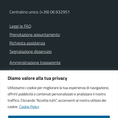
Centralino unico: (+39) 06.932951
Leggi le FAQ
Prenotazione appuntamento
Richiesta assistenza
Segnalazione disservizio
Amministrazione trasparente
Informativa privacy
Diamo valore alla tua privacy
Note legali
Dichiarazione di accessibilità
Utilizziamo i cookie per migliorare la tua esperienza di navigazione,
offrirti pubblicità o contenuti personalizzati e analizzare il nostro
Cookie policy
traffico. Cliccando “Accetta tutti”, acconsenti al nostro utilizzo dei
cookie.
Cookie Policy