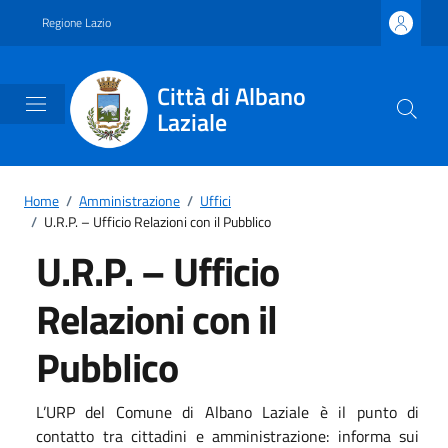
Vai ai contenuti
Vai al footer
Regione Lazio
Città di Albano
Laziale
Home
/
Amministrazione
/
Uffici
/
U.R.P. – Ufficio Relazioni con il Pubblico
U.R.P. – Ufficio
Relazioni con il
Pubblico
L’URP del Comune di Albano Laziale è il punto di
contatto tra cittadini e amministrazione: informa sui