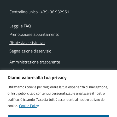
Centralino unico: (+39) 06.932951
Leggi le FAQ
Prenotazione appuntamento
Richiesta assistenza
Segnalazione disservizio
Amministrazione trasparente
Informativa privacy
Diamo valore alla tua privacy
Note legali
Dichiarazione di accessibilità
Utilizziamo i cookie per migliorare la tua esperienza di navigazione,
offrirti pubblicità o contenuti personalizzati e analizzare il nostro
Cookie policy
traffico. Cliccando “Accetta tutti”, acconsenti al nostro utilizzo dei
cookie.
Cookie Policy