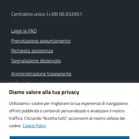
Centralino unico: (+39) 06.932951
Leggi le FAQ
Prenotazione appuntamento
Richiesta assistenza
Segnalazione disservizio
Amministrazione trasparente
Informativa privacy
Diamo valore alla tua privacy
Note legali
Dichiarazione di accessibilità
Utilizziamo i cookie per migliorare la tua esperienza di navigazione,
offrirti pubblicità o contenuti personalizzati e analizzare il nostro
Cookie policy
traffico. Cliccando “Accetta tutti”, acconsenti al nostro utilizzo dei
cookie.
Cookie Policy