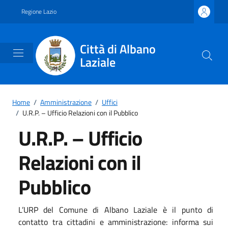
Vai ai contenuti
Vai al footer
Regione Lazio
Città di Albano
Laziale
Home
/
Amministrazione
/
Uffici
/
U.R.P. – Ufficio Relazioni con il Pubblico
U.R.P. – Ufficio
Relazioni con il
Pubblico
L’URP del Comune di Albano Laziale è il punto di
contatto tra cittadini e amministrazione: informa sui