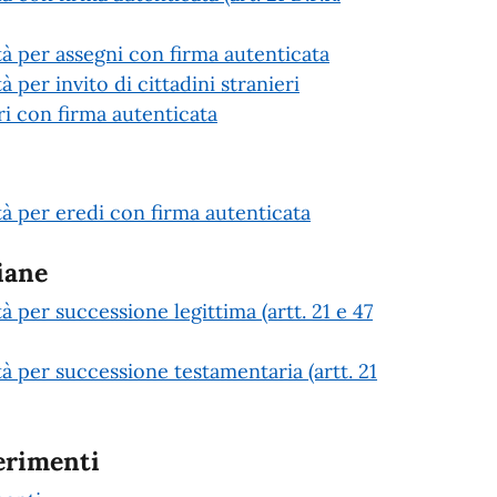
età per assegni con firma autenticata
à per invito di cittadini stranieri
 con firma autenticata
età per eredi con firma autenticata
iane
tà per successione legittima (artt. 21 e 47
tà per successione testamentaria (artt. 21
erimenti