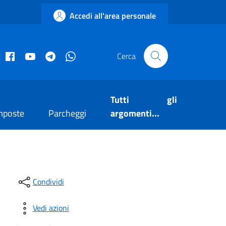
Accedi all'area personale
acebook istituzionale
Facebook museo civico
YouTube
Telegram
Whatsapp
Cerca
Tutti gli
mposte
Parcheggi
argomenti...
Condividi
Vedi azioni