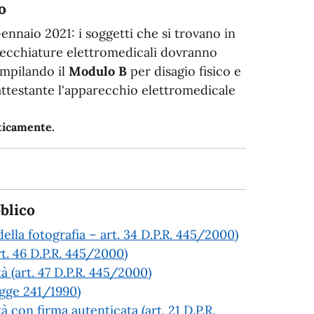
o
Gennaio 2021: i soggetti che si trovano in
arecchiature elettromedicali dovranno
ompilando il
Modulo B
per disagio fisico e
 attestante l'apparecchio elettromedicale
aticamente.
blico
ella fotografia – art. 34 D.P.R. 445/2000)
rt. 46 D.P.R. 445/2000)
tà (art. 47 D.P.R. 445/2000)
Legge 241/1990)
à con firma autenticata (art. 21 D.P.R.