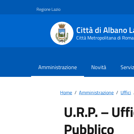
Vai ai contenuti
Vai al footer
Regione Lazio
Città di Albano L
Città Metropolitana di Roma
Amministrazione
Novità
Serviz
Home
/
Amministrazione
/
Uffici
U.R.P. – Uffi
Pubblico