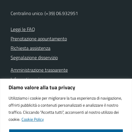
Centralino unico: (+39) 06.932951
Leggi le FAQ
Prenotazione appuntamento
Richiesta assistenza
Segnalazione disservizio
Amministrazione trasparente
Informativa privacy
Diamo valore alla tua privacy
Note legali
Dichiarazione di accessibilità
Utilizziamo i cookie per migliorare la tua esperienza di navigazione,
offrirti pubblicità o contenuti personalizzati e analizzare il nostro
Cookie policy
traffico. Cliccando “Accetta tutti”, acconsenti al nostro utilizzo dei
cookie.
Cookie Policy