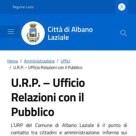
Vai ai contenuti
Vai al footer
Regione Lazio
Città di Albano
Laziale
Home
/
Amministrazione
/
Uffici
/
U.R.P. – Ufficio Relazioni con il Pubblico
U.R.P. – Ufficio
Relazioni con il
Pubblico
L’URP del Comune di Albano Laziale è il punto di
contatto tra cittadini e amministrazione: informa sui