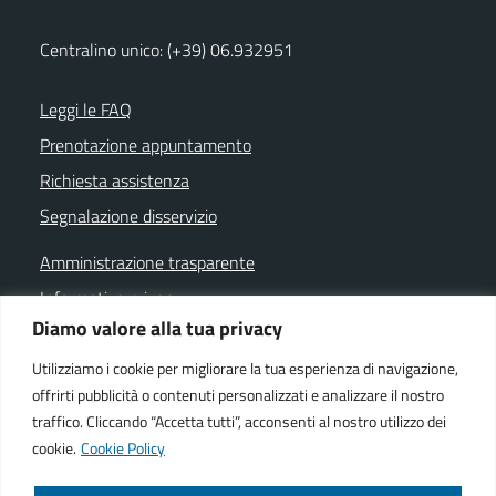
Centralino unico: (+39) 06.932951
Leggi le FAQ
Prenotazione appuntamento
Richiesta assistenza
Segnalazione disservizio
Amministrazione trasparente
Informativa privacy
Diamo valore alla tua privacy
Note legali
Dichiarazione di accessibilità
Utilizziamo i cookie per migliorare la tua esperienza di navigazione,
offrirti pubblicità o contenuti personalizzati e analizzare il nostro
Cookie policy
traffico. Cliccando “Accetta tutti”, acconsenti al nostro utilizzo dei
cookie.
Cookie Policy