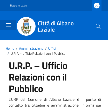
Vai ai contenuti
Vai al footer
Regione Lazio
Città di Albano
Laziale
Home
/
Amministrazione
/
Uffici
/
U.R.P. – Ufficio Relazioni con il Pubblico
U.R.P. – Ufficio
Relazioni con il
Pubblico
L’URP del Comune di Albano Laziale è il punto di
contatto tra cittadini e amministrazione: informa sui