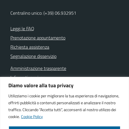
Centralino unico: (+39) 06.932951
Leggi le FAQ
Prenotazione appuntamento
Richiesta assistenza
Segnalazione disservizio
Amministrazione trasparente
Informativa privacy
Diamo valore alla tua privacy
Note legali
Dichiarazione di accessibilità
Utilizziamo i cookie per migliorare la tua esperienza di navigazione,
offrirti pubblicità o contenuti personalizzati e analizzare il nostro
Cookie policy
traffico. Cliccando “Accetta tutti”, acconsenti al nostro utilizzo dei
cookie.
Cookie Policy