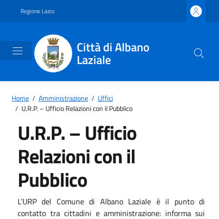
Vai ai contenuti
Vai al footer
Regione Lazio
Città di Albano
Laziale
Home
/
Amministrazione
/
Uffici
/
U.R.P. – Ufficio Relazioni con il Pubblico
U.R.P. – Ufficio
Relazioni con il
Pubblico
L’URP del Comune di Albano Laziale è il punto di
contatto tra cittadini e amministrazione: informa sui