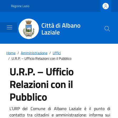
Vai ai contenuti
Vai al footer
Regione Lazio
Città di Albano
Laziale
Home
/
Amministrazione
/
Uffici
/
U.R.P. – Ufficio Relazioni con il Pubblico
U.R.P. – Ufficio
Relazioni con il
Pubblico
L’URP del Comune di Albano Laziale è il punto di
contatto tra cittadini e amministrazione: informa sui