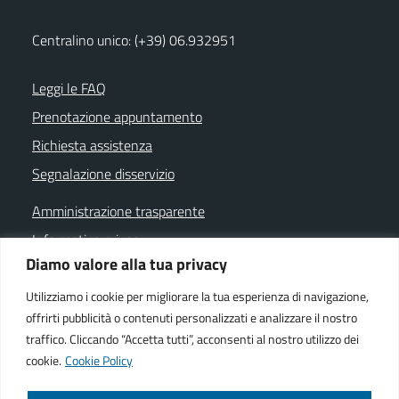
Centralino unico: (+39) 06.932951
Leggi le FAQ
Prenotazione appuntamento
Richiesta assistenza
Segnalazione disservizio
Amministrazione trasparente
Informativa privacy
Diamo valore alla tua privacy
Note legali
Dichiarazione di accessibilità
Utilizziamo i cookie per migliorare la tua esperienza di navigazione,
offrirti pubblicità o contenuti personalizzati e analizzare il nostro
Cookie policy
traffico. Cliccando “Accetta tutti”, acconsenti al nostro utilizzo dei
cookie.
Cookie Policy