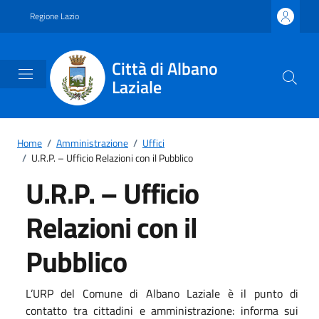
Vai ai contenuti
Vai al footer
Regione Lazio
Città di Albano
Laziale
Home
/
Amministrazione
/
Uffici
/
U.R.P. – Ufficio Relazioni con il Pubblico
U.R.P. – Ufficio
Relazioni con il
Pubblico
L’URP del Comune di Albano Laziale è il punto di
contatto tra cittadini e amministrazione: informa sui