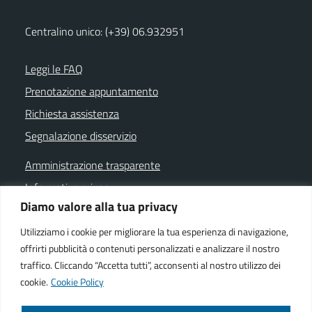
Centralino unico: (+39) 06.932951
Leggi le FAQ
Prenotazione appuntamento
Richiesta assistenza
Segnalazione disservizio
Amministrazione trasparente
Informativa privacy
Diamo valore alla tua privacy
Note legali
Dichiarazione di accessibilità
Utilizziamo i cookie per migliorare la tua esperienza di navigazione,
offrirti pubblicità o contenuti personalizzati e analizzare il nostro
Cookie policy
traffico. Cliccando “Accetta tutti”, acconsenti al nostro utilizzo dei
cookie.
Cookie Policy