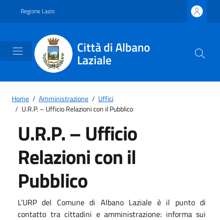
Vai ai contenuti
Vai al footer
Regione Lazio
Città di Albano
Laziale
Home
/
Amministrazione
/
Uffici
/
U.R.P. – Ufficio Relazioni con il Pubblico
U.R.P. – Ufficio
Relazioni con il
Pubblico
L’URP del Comune di Albano Laziale è il punto di
contatto tra cittadini e amministrazione: informa sui