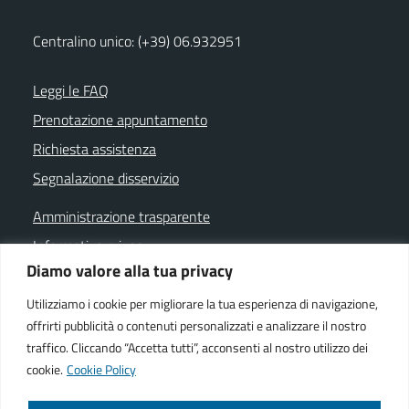
Centralino unico: (+39) 06.932951
Leggi le FAQ
Prenotazione appuntamento
Richiesta assistenza
Segnalazione disservizio
Amministrazione trasparente
Informativa privacy
Diamo valore alla tua privacy
Note legali
Dichiarazione di accessibilità
Utilizziamo i cookie per migliorare la tua esperienza di navigazione,
offrirti pubblicità o contenuti personalizzati e analizzare il nostro
Cookie policy
traffico. Cliccando “Accetta tutti”, acconsenti al nostro utilizzo dei
cookie.
Cookie Policy