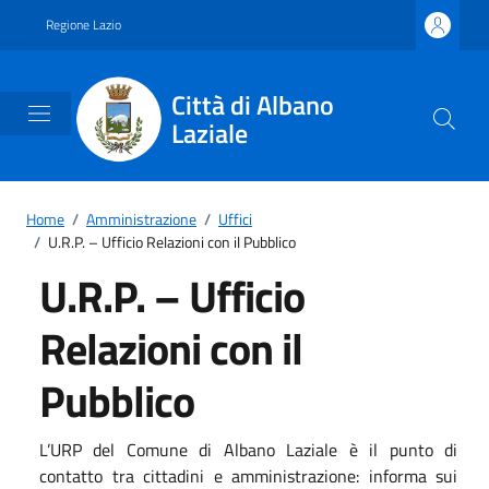
Vai ai contenuti
Vai al footer
Regione Lazio
Città di Albano
Laziale
Home
/
Amministrazione
/
Uffici
/
U.R.P. – Ufficio Relazioni con il Pubblico
U.R.P. – Ufficio
Relazioni con il
Pubblico
L’URP del Comune di Albano Laziale è il punto di
contatto tra cittadini e amministrazione: informa sui