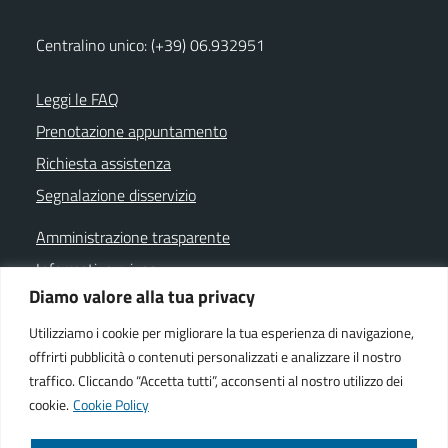
Centralino unico: (+39) 06.932951
Leggi le FAQ
Prenotazione appuntamento
Richiesta assistenza
Segnalazione disservizio
Amministrazione trasparente
Informativa privacy
Diamo valore alla tua privacy
Note legali
Dichiarazione di accessibilità
Utilizziamo i cookie per migliorare la tua esperienza di navigazione,
offrirti pubblicità o contenuti personalizzati e analizzare il nostro
Cookie policy
traffico. Cliccando “Accetta tutti”, acconsenti al nostro utilizzo dei
cookie.
Cookie Policy