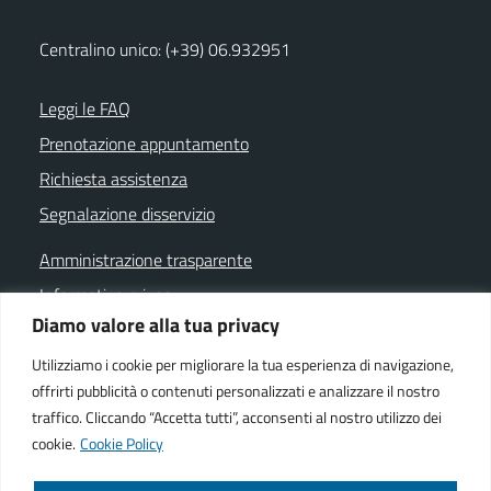
Centralino unico: (+39) 06.932951
Leggi le FAQ
Prenotazione appuntamento
Richiesta assistenza
Segnalazione disservizio
Amministrazione trasparente
Informativa privacy
Diamo valore alla tua privacy
Note legali
Dichiarazione di accessibilità
Utilizziamo i cookie per migliorare la tua esperienza di navigazione,
offrirti pubblicità o contenuti personalizzati e analizzare il nostro
Cookie policy
traffico. Cliccando “Accetta tutti”, acconsenti al nostro utilizzo dei
cookie.
Cookie Policy