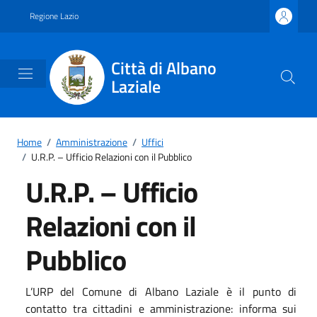
Vai ai contenuti
Vai al footer
Regione Lazio
Città di Albano
Laziale
Home
/
Amministrazione
/
Uffici
/
U.R.P. – Ufficio Relazioni con il Pubblico
U.R.P. – Ufficio
Relazioni con il
Pubblico
L’URP del Comune di Albano Laziale è il punto di
contatto tra cittadini e amministrazione: informa sui