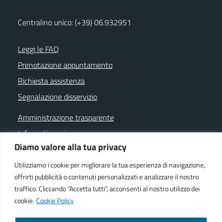
Centralino unico: (+39) 06.932951
Leggi le FAQ
Prenotazione appuntamento
Richiesta assistenza
Segnalazione disservizio
Amministrazione trasparente
Informativa privacy
Diamo valore alla tua privacy
Note legali
Dichiarazione di accessibilità
Utilizziamo i cookie per migliorare la tua esperienza di navigazione,
offrirti pubblicità o contenuti personalizzati e analizzare il nostro
Cookie policy
traffico. Cliccando “Accetta tutti”, acconsenti al nostro utilizzo dei
cookie.
Cookie Policy