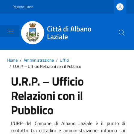
Vai ai contenuti
Vai al footer
Regione Lazio
Città di Albano
Laziale
Home
/
Amministrazione
/
Uffici
/
U.R.P. – Ufficio Relazioni con il Pubblico
U.R.P. – Ufficio
Relazioni con il
Pubblico
L’URP del Comune di Albano Laziale è il punto di
contatto tra cittadini e amministrazione: informa sui